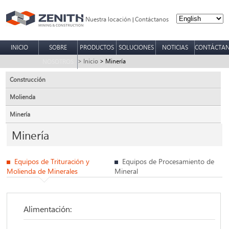
Nuestra locación
Contáctanos
|
INICIO
SOBRE
PRODUCTOS
SOLUCIONES
NOTICIAS
CONTÁCTA
> Inicio
> Minería
NOSOTROS
Construcción
Molienda
Minería
Minería
Equipos de Trituración y
Equipos de Procesamiento de
Molienda de Minerales
Mineral
Alimentación: