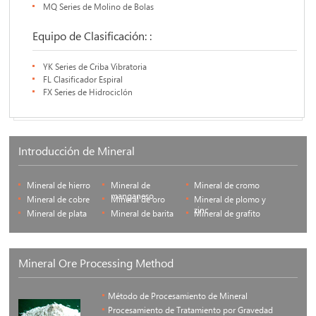
MQ Series de Molino de Bolas
Equipo de Clasificación: :
YK Series de Criba Vibratoria
FL Clasificador Espiral
FX Series de Hidrociclón
Introducción de Mineral
Mineral de hierro
Mineral de
Mineral de cromo
manganeso
Mineral de cobre
Mineral de oro
Mineral de plomo y
zinc
Mineral de plata
Mineral de barita
Mineral de grafito
Mineral Ore Processing Method
Método de Procesamiento de Mineral
Procesamiento de Tratamiento por Gravedad