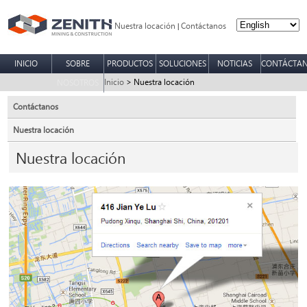
Nuestra locación
Contáctanos
|
INICIO
SOBRE
PRODUCTOS
SOLUCIONES
NOTICIAS
CONTÁCTA
Inicio
> Nuestra locación
NOSOTROS
Contáctanos
Nuestra locación
Nuestra locación